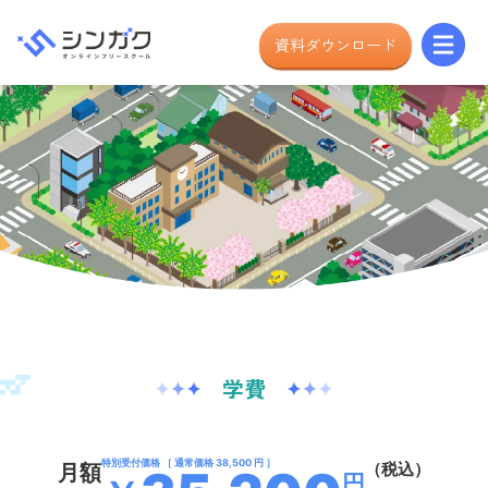
資料ダウンロード
学費
特別受付価格 ［ 通常価格 38,500 円 ］
（税込）
月額
円