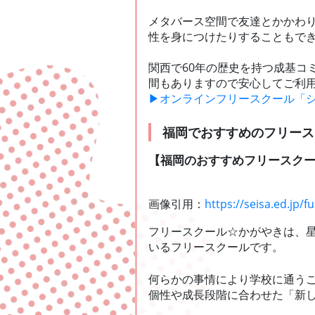
メタバース空間で友達とかかわ
性を身につけたりすることもで
関西で60年の歴史を持つ成基コ
間もありますので安心してご利
▶オンラインフリースクール「
福岡でおすすめのフリース
【福岡のおすすめフリースク
画像引用：
https://seisa.ed.jp/
フリースクール☆かがやきは、
いるフリースクールです。
何らかの事情により学校に通う
個性や成長段階に合わせた「新