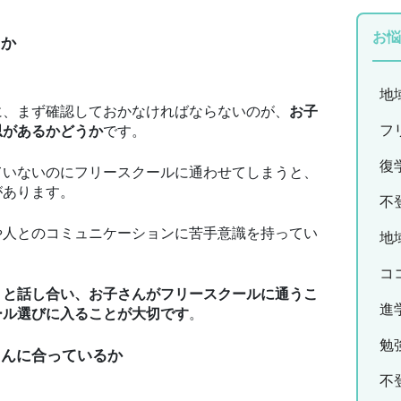
お悩
るか
地
に、まず確認しておかなければならないのが、
お子
フ
思があるかどうか
です。
復
ていないのにフリースクールに通わせてしまうと、
があります。
不
や人とのコミュニケーションに苦手意識を持ってい
地
コ
りと話し合い、お子さんがフリースクールに通うこ
進
ール選びに入ることが大切です
。
勉
さんに合っているか
不