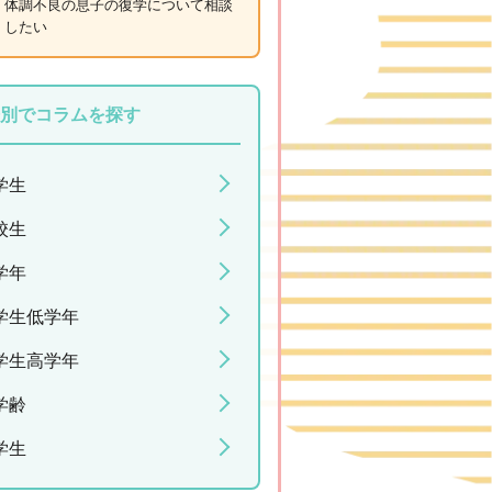
体調不良の息子の復学について相談
したい
別でコラムを探す
学生
校生
学年
学生低学年
学生高学年
学齢
学生