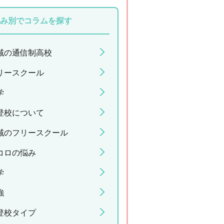
み別でコラムを探す
域の通信制高校
リースクール
学
登校について
域のフリースクール
コロの悩み
学
強
登校タイプ