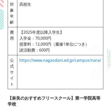
対
高校生
象
年
齢
費
【2025年度以降入学生】
用
入学金：70,000円
授業料：12,000円（履修1単位につき）
諸活動費：600円
公
https://www.nagaodani.ed.jp/campus/nara/
式
サ
イ
ト
【奈良のおすすめフリースクール】第一学院高等
学校