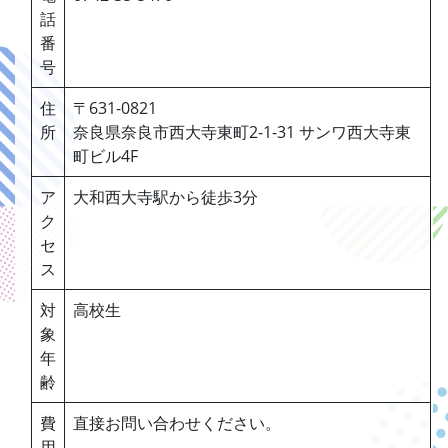
話
番
号
住
〒631-0821
所
奈良県奈良市西大寺東町2-1-31 サンワ西大寺東
町ビル4F
ア
大和西大寺駅から徒歩3分
ク
セ
ス
対
高校生
象
年
齢
費
直接お問い合わせください。
用