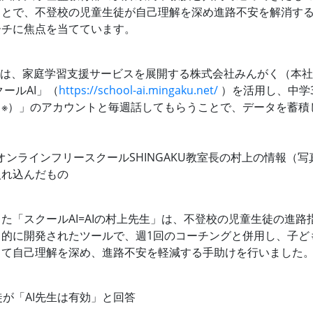
ことで、不登校の児童生徒が自己理解を深め進路不安を解消す
ーチに焦点を当てています。
ルは、家庭学習支援サービスを展開する株式会社みんがく（本社
クールAI」（
https://school-ai.mingaku.net/
）を活用し、中学3
（※）」のアカウントと毎週話してもらうことで、データを蓄積
、オンラインフリースクールSHINGAKU教室⻑の村上の情報（
入れ込んだもの
た「スクールAI=AIの村上先生」は、不登校の児童生徒の進路
的に開発されたツールで、週1回のコーチングと併用し、子ども
じて自己理解を深め、進路不安を軽減する手助けを行いました
徒が「AI先生は有効」と回答