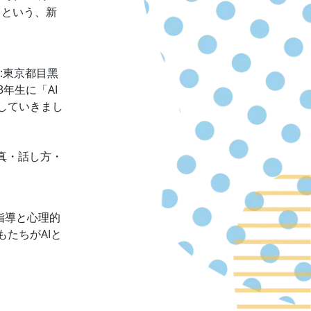
るという、新
:東京都目黑
年生に「AI
していきまし
写真・話し方・
指導と心理的
たちがAIと
。