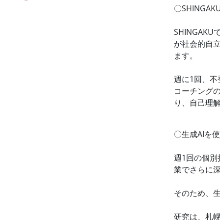
〇SHINGA
SHINGA
が社会的自
ます。
週に1回、不
コーチング
り、自己理
〇生成AIを
週1回の個
業でさらに
そのため、生
研究は、札幌