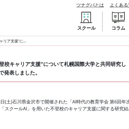
ツナグバとは
よくある
スクール
コラム
ャリア支援"に...
×不登校キャリア支援"について札幌国際大学と共同研究し「
で発表しました。
月28日(土)石川県金沢市で開催された「AI時代の教育学会 第6回
I「スクールAI」を用いた不登校のキャリア支援に関する研究