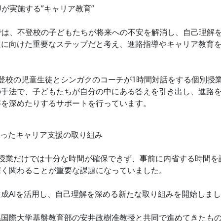
KUが実施する”キャリア教育”
KUでは、不登校の子どもたちが将来への不安を解消し、自己理解
立に向けた重要なステップだと考え、進路指導やキャリア教育
登校の児童生徒とシンガクのコーチが1時間対話をする個別授
の手法で、子どもたちが自分の中にある答えを引き出し、進路
解を深めたりするサポートを行っています。
使ったキャリア支援の取り組み
別授業だけでは十分な時間が確保できず、事前に内省する時間を
深く関わることが重要な課題になっていました。
成AIを活用し、自己理解を深める新たな取り組みを開始しま
国際大学基盤教育部の安井政樹准教授と共同で進めてきたもの