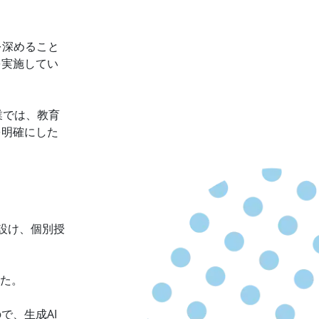
を深めること
を実施してい
業では、教育
を明確にした
設け、個別授
した。
で、生成AI