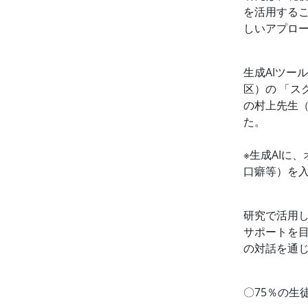
を活用する
しいアプロ
生成AIツー
区）の 「ス
の村上先生
た。
※生成AIに
口癖等）を
研究で活用し
サポートを目
の対話を通
〇75％の生