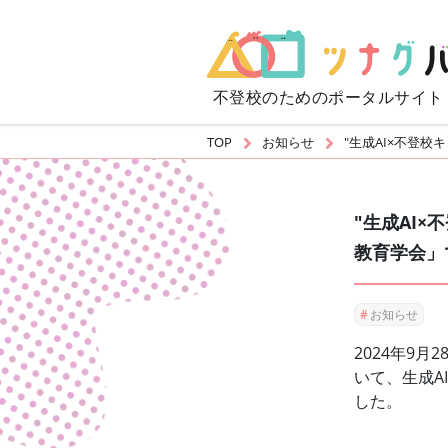
不登校のための
ポータルサイト
TOP
お知らせ
"生成AI×不登校キ
"生成AI
教育学会」
#
お知らせ
2024年9
いて、生成A
した。