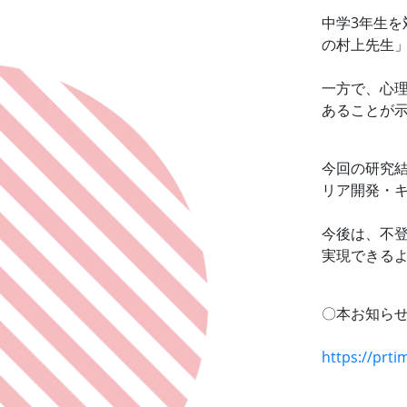
中学3年生を
の村上先生
一方で、心
あることが
今回の研究
リア開発・キ
今後は、不
実現できるよ
〇本お知ら
https://prt