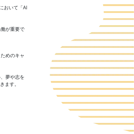
において「AI
協働が重要で
くためのキャ
め、夢や志を
いきます。