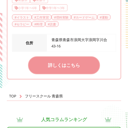
小学1年〜6年
中学1年〜3年
#
イラスト
#
工作実習
#
理科実験
#
カードゲーム
#
運動
#
セラピー
#
料理
#
読書
青森県青森市浪岡大字浪岡字川合
住所
43-16
詳しくはこちら
TOP
フリースクール 青森県
人気コラムランキング