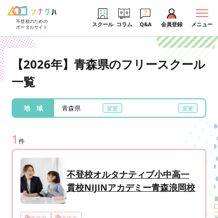
不登校のための
スクール
コラム
Q&A
会員登録
メニュー
ポータルサイト
【2026年】青森県のフリースクール
一覧
地 域
青森県
1
件
不登校オルタナティブ小中高一
貫校NIJINアカデミー青森浪岡校
青森県
青森市