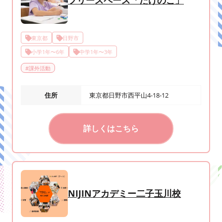
フリースペース「たけのこ」
東京都
日野市
小学1年〜6年
中学1年〜3年
#
課外活動
住所
東京都日野市西平山4-18-12
詳しくはこちら
NIJINアカデミー二子玉川校