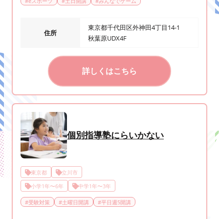
#
eスポーツ
#
土日開講
#
みんなでゲーム
東京都千代田区外神田4丁目14-1
住所
秋葉原UDX4F
詳しくはこちら
個別指導塾にらいかない
東京都
立川市
小学1年〜6年
中学1年〜3年
#
受験対策
#
土曜日開講
#
平日週5開講