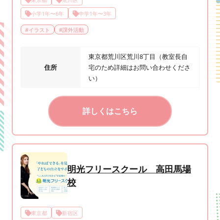
小学1年〜6年
中学1年〜3年
#
イラスト
#
課外活動
東京都荒川区荒川8丁目（教室長自
住所
宅のため詳細はお問い合わせくださ
い）
詳しくはこちら
明光フリースクール 高田馬場
校
東京都
新宿区