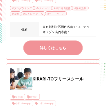
小学1年〜6年
中学1年〜3年
#
プログラミング
#
eスポーツ
#
平日週5開講
#
課外活動
#
読書
#
みんなでゲーム
#
カードゲーム
東京都杉並区阿佐谷南1-1-4 デュ
住所
オメゾン高円寺南 1F
詳しくはこちら
KIRARI-TOフリースクール
東京都
葛飾区
小学1年〜6年
中学1年〜3年