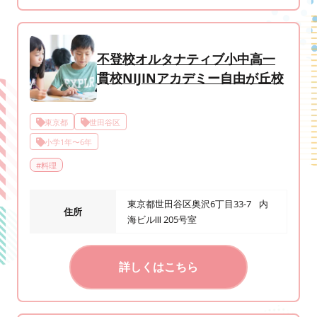
不登校オルタナティブ小中高一
貫校NIJINアカデミー自由が丘校
東京都
世田谷区
小学1年〜6年
#
料理
東京都世田谷区奥沢6丁目33-7 内
住所
海ビルⅢ 205号室
詳しくはこちら