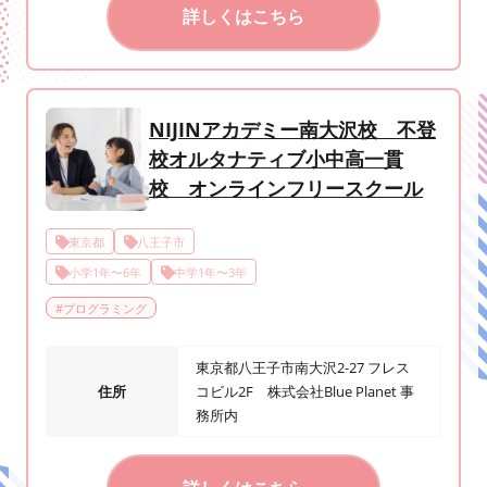
詳しくはこちら
NIJINアカデミー南大沢校 不登
校オルタナティブ小中高一貫
校 オンラインフリースクール
東京都
八王子市
小学1年〜6年
中学1年〜3年
#
プログラミング
東京都八王子市南大沢2-27 フレス
住所
コビル2F 株式会社Blue Planet 事
務所内