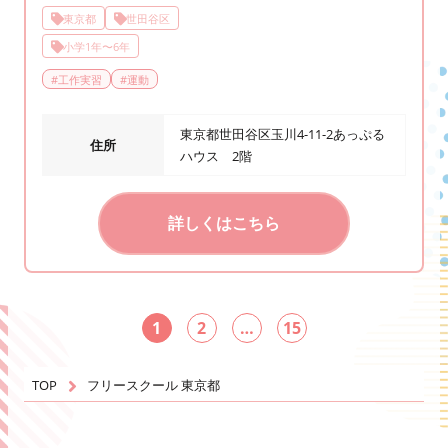
東京都
世田谷区
小学1年〜6年
#
工作実習
#
運動
東京都世田谷区玉川4-11-2あっぷる
住所
ハウス 2階
詳しくはこちら
1
2
…
15
TOP
フリースクール 東京都