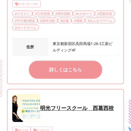
中学1年〜3年
#
イラスト
#
工作実習
#
理科実験
#
eスポーツ
#
受験対策
#
平日週5開講
#
課外活動
#
読書
#
運動
#
みんなでゲーム
#
カードゲーム
東京都新宿区高田馬場1-28-3工新ビ
住所
ルディング4F
詳しくはこちら
明光フリースクール 西葛西校
東京都
江戸川区