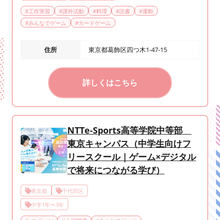
#
工作実習
#
課外活動
#
料理
#
読書
#
運動
#
みんなでゲーム
#
カードゲーム
住所
東京都葛飾区四つ木1-47-15
詳しくはこちら
NTTe-Sports高等学院中等部
東京キャンパス（中学生向けフ
リースクール｜ゲーム×デジタル
で将来につながる学び）
東京都
千代田区
中学1年〜3年