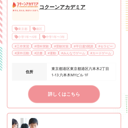
コクーンアカデミア
東京都
港区
小学1年〜6年
中学1年〜3年
#
工作実習
#
理科実験
#
受験対策
#
平日週5開講
#
セラピー
#
課外活動
#
読書
#
運動
#
みんなでゲーム
#
カードゲーム
東京都港区東京都港区六本木2丁目
住所
1-13 六本木MYビル 1F
詳しくはこちら