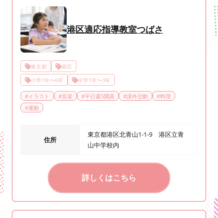
港区適応指導教室つばさ
東京都
港区
小学1年〜6年
中学1年〜3年
#
イラスト
#
音楽
#
平日週5開講
#
課外活動
#
料理
#
運動
東京都港区北青山1-1-9 港区立青
住所
山中学校内
詳しくはこちら