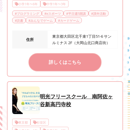
小学1年〜6年
中学1年〜3年
#
プログラミング
#
eスポーツ
#
平日週5開講
#
課外活動
#
読書
#
みんなでゲーム
#
カードゲーム
東京都大田区北千束1丁目51-6 サン
住所
ルミナス 2F（大岡山北口商店街）
詳しくはこちら
明光フリースクール 南阿佐ヶ
谷新高円寺校
東京都
杉並区