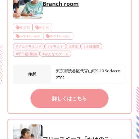
Branch room
東京都
渋谷区
小学1年〜6年
中学1年〜3年
#
プログラミング
#
イラスト
#
音楽
#
土日開講
#
平日週5開講
#
みんなでゲーム
東京都渋谷区代官山町9-10 Sodacco
住所
2T02
詳しくはこちら