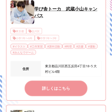
学び舎トーカ 武蔵小山キャン
パス
東京都
品川区
小学1年〜6年
中学1年〜3年
#
イラスト
#
工作実習
#
課外活動
#
料理
#
読書
#
運動
#
みんなでゲーム
東京都品川区西五反田4丁目18−5 大
住所
村ビル4階
詳しくはこちら