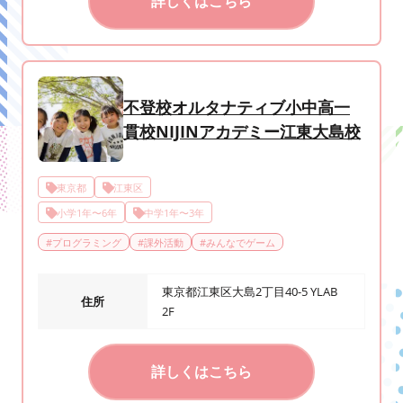
詳しくはこちら
不登校オルタナティブ小中高一
貫校NIJINアカデミー江東大島校
東京都
江東区
小学1年〜6年
中学1年〜3年
#
プログラミング
#
課外活動
#
みんなでゲーム
東京都江東区大島2丁目40-5 YLAB
住所
2F
詳しくはこちら