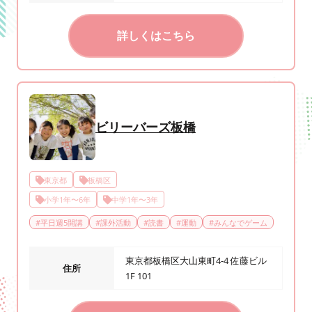
詳しくはこちら
ビリーバーズ板橋
東京都
板橋区
小学1年〜6年
中学1年〜3年
#
平日週5開講
#
課外活動
#
読書
#
運動
#
みんなでゲーム
東京都板橋区大山東町4-4 佐藤ビル
住所
1F 101