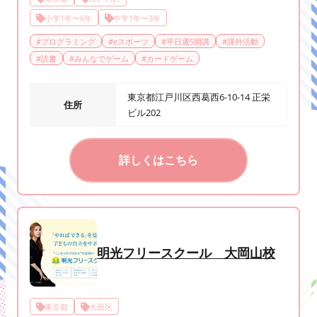
小学1年〜6年
中学1年〜3年
#
プログラミング
#
eスポーツ
#
平日週5開講
#
課外活動
#
読書
#
みんなでゲーム
#
カードゲーム
東京都江戸川区西葛西6-10-14 正栄
住所
ビル202
詳しくはこちら
明光フリースクール 大岡山校
東京都
大田区