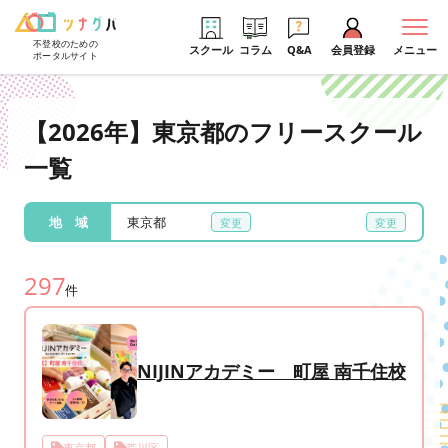
不登校のための
スクール
コラム
Q&A
会員登録
メニュー
ポータルサイト
【2026年】東京都のフリースクール
一覧
地 域
東京都
297
件
NIJINアカデミー 町屋 南千住校
東京都
荒川区