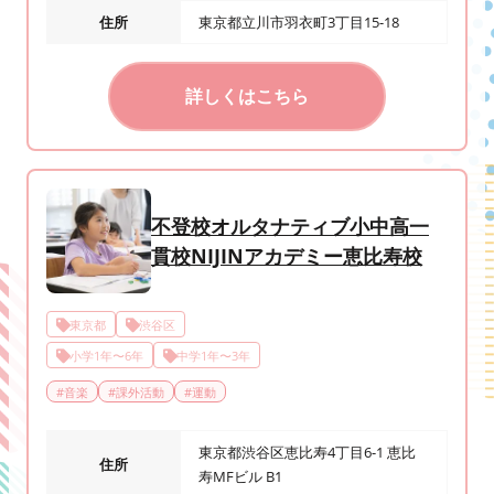
住所
東京都立川市羽衣町3丁目15-18
詳しくはこちら
不登校オルタナティブ小中高一
貫校NIJINアカデミー恵比寿校
東京都
渋谷区
小学1年〜6年
中学1年〜3年
#
音楽
#
課外活動
#
運動
東京都渋谷区恵比寿4丁目6-1 恵比
住所
寿MFビル B1