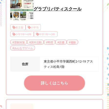
グラブリバティスクール
東京都
小平市
小学1年〜6年
中学1年〜3年
#
受験対策
#
課外活動
#
料理
#
読書
#
運動
#
みんなでゲーム
東京都小平市学園西町2-12-19 アス
住所
ティス松島1階
詳しくはこちら