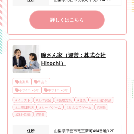
詳しくはこちら
瞳さん家（運営：株式会社
Hitochi）
山梨県
甲斐市
小学4年〜6年
中学1年〜3年
#
イラスト
#
工作実習
#
受験対策
#
音楽
#
平日週5開講
#
土曜日開講
#
カードゲーム
#
みんなでゲーム
#
運動
#
課外活動
#
読書
住所
山梨県甲斐市竜王新町464番地9 2F