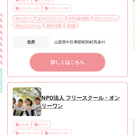
小学1年〜6年
中学1年〜3年
#
eスポーツ
#
プログラミング
#
平日週5開講
#
カードゲーム
#
みんなでゲーム
#
課外活動
#
読書
住所
山梨県中巨摩郡昭和町西条91
詳しくはこちら
NPO法人 フリースクール・オン
リーワン
山梨県
大月市
小学1年〜6年
中学1年〜3年