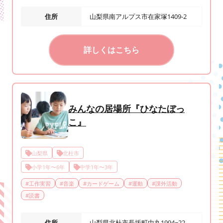
住所
山梨県南アルプス市在家塚1409-2
詳しくはこちら
みんなの居場所『ひなたぼっ
こ』
山梨県
北杜市
小学1年〜6年
中学1年〜3年
#
工作実習
#
音楽
#
カードゲーム
#
運動
#
課外活動
#
読書
住所
山梨県北杜市長坂町中丸1994−22