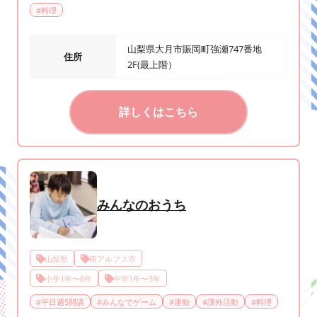
#
料理
山梨県大月市賑岡町強瀬747番地
住所
2F(最上階）
詳しくはこちら
みんなのおうち
山梨県
南アルプス市
小学1年〜6年
中学1年〜3年
#
平日週5開講
#
みんなでゲーム
#
運動
#
課外活動
#
料理