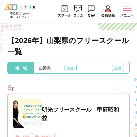
不登校のための
スクール
コラム
Q&A
会員登録
メニュー
ポータルサイト
【2026年】山梨県のフリースクール
一覧
地 域
山梨県
6
件
明光フリースクール 甲府昭和
校
山梨県
中巨摩郡