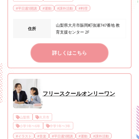
#
平日週5開講
#
運動
#
課外活動
#
料理
山梨県大月市賑岡町強瀬747番地 教
住所
育支援センター 2F
詳しくはこちら
フリースクールオンリーワン
山梨県
大月市
小学1年〜6年
中学1年〜3年
#
イラスト
#
音楽
#
平日週5開講
#
運動
#
課外活動