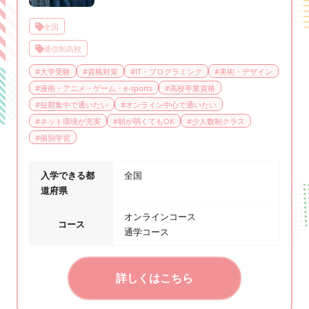
全国
通信制高校
#
大学受験
#
資格対策
#
IT・プログラミング
#
美術・デザイン
#
漫画・アニメ・ゲーム・e-sports
#
高校卒業資格
#
短期集中で通いたい
#
オンライン中心で通いたい
#
ネット環境が充実
#
朝が弱くてもOK
#
少人数制クラス
#
個別学習
入学できる都
全国
道府県
オンラインコース
コース
通学コース
詳しくはこちら