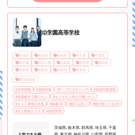
ID学園高等学校
茨城県
栃木県
群馬県
埼玉県
千葉県
東京都
神奈川県
山梨県
長野県
静岡県
京都府
大阪府
兵庫県
奈良県
通信制高校
#
大学受験
#
資格対策
#
IT・プログラミング
#
高校卒業資格
#
短期集中で通いたい
#
オンライン中心で通いたい
#
ネット環境が充実
#
私服OK
#
駅から近い
#
朝が弱くてもOK
#
少人数制クラス
#
個別学習
茨城県, 栃木県, 群馬県, 埼玉県, 千葉
県, 東京都, 神奈川県, 山梨県, 長野県,
入学できる都