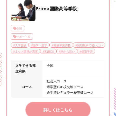
Prima国際高等学院
全国
サポート校
#
大学受験
#
語学・留学
#
高校卒業資格
#
短期集中で通いたい
#
ネット環境が充実
#
私服OK
#
駅から近い
#
個別学習
入学できる都
全国
道府県
社会人コース
コース
通学型TOP校突破コース
通学型レギュラー校突破コース
詳しくはこちら