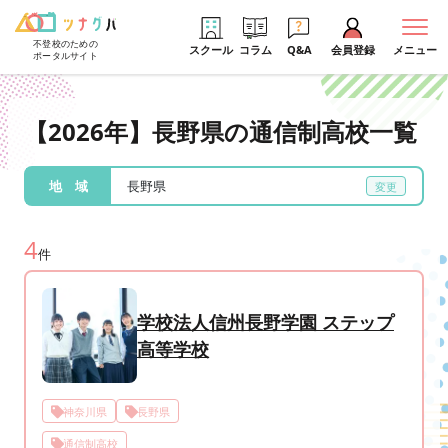
不登校のための
スクール
コラム
Q&A
会員登録
メニュー
ポータルサイト
【2026年】長野県の通信制高校一覧
地 域
長野県
4
件
学校法人信州長野学園 ステップ
高等学校
神奈川県
長野県
通信制高校