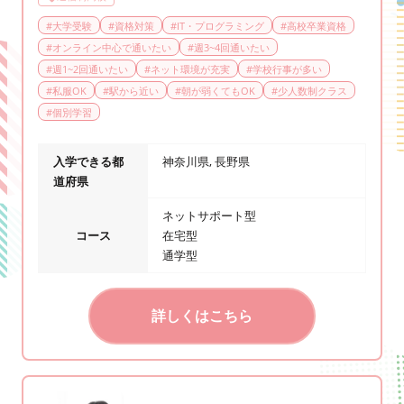
#
大学受験
#
資格対策
#
IT・プログラミング
#
高校卒業資格
#
オンライン中心で通いたい
#
週3~4回通いたい
#
週1~2回通いたい
#
ネット環境が充実
#
学校行事が多い
#
私服OK
#
駅から近い
#
朝が弱くてもOK
#
少人数制クラス
#
個別学習
入学できる都
神奈川県, 長野県
道府県
ネットサポート型
コース
在宅型
通学型
詳しくはこちら