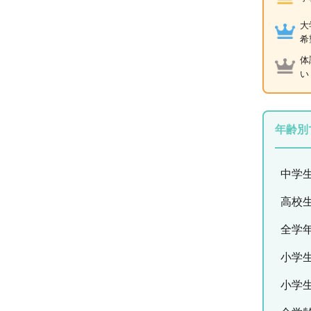
大
希
体
い
年齢別
中学
高校
全学
小学
小学