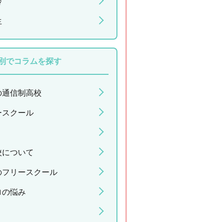
齢
生
別でコラムを探す
の通信制高校
ースクール
校について
のフリースクール
ロの悩み