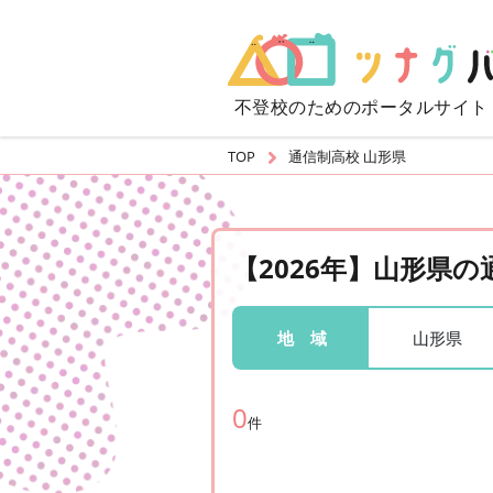
不登校のための
ポータルサイト
TOP
通信制高校 山形県
【2026年】山形県
山形県
地 域
0
件