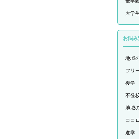
全学
大学
お悩み
地域
フリ
復学
不登
地域
ココ
進学