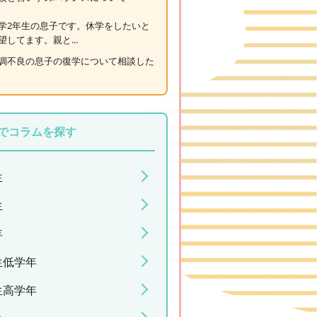
学2年生の息子です。休学をしたいと
望してます。親と...
調不良の息子の復学について相談した
でコラムを探す
生
生
年
生低学年
生高学年