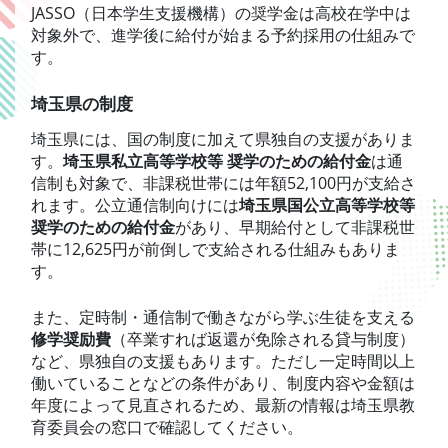
JASSO（日本学生支援機構）の奨学金は高校在学中は
対象外で、進学後に給付が始まる予約採用の仕組みで
す。
埼玉県の制度
埼玉県には、国の制度に加えて県独自の支援がありま
す。
埼玉県私立高等学校等 奨学のための給付金
は通
信制も対象で、非課税世帯には年額52,100円が支給さ
れます。公立通信制向けには
埼玉県国公立高等学校等
奨学のための給付金
があり、早期給付として非課税世
帯に12,625円が前倒しで支給される仕組みもありま
す。
また、定時制・通信制で働きながら学ぶ生徒を支える
修学奨励費
（卒業すれば返還が免除される貸与制度）
など、県独自の支援もあります。ただし一定時間以上
働いていることなどの条件があり、制度内容や金額は
年度によって見直されるため、最新の情報は埼玉県教
育委員会の窓口で確認してください。