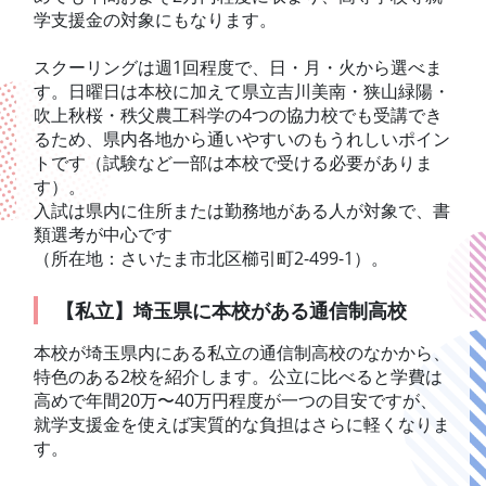
学支援金の対象にもなります。
スクーリングは週1回程度で、日・月・火から選べま
す。日曜日は本校に加えて県立吉川美南・狭山緑陽・
吹上秋桜・秩父農工科学の4つの協力校でも受講でき
るため、県内各地から通いやすいのもうれしいポイン
トです（試験など一部は本校で受ける必要がありま
す）。
入試は県内に住所または勤務地がある人が対象で、書
類選考が中心です
（所在地：さいたま市北区櫛引町2-499-1）。
【
私立】埼玉県に本校がある通信制高校
本校が埼玉県内にある私立の通信制高校のなかから、
特色のある2校を紹介します。公立に比べると学費は
高めで年間20万〜40万円程度が一つの目安ですが、
就学支援金を使えば実質的な負担はさらに軽くなりま
す。