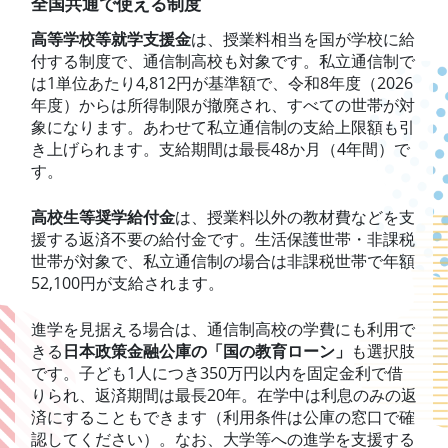
全国共通で使える制度
高等学校等就学支援金
は、授業料相当を国が学校に給
付する制度で、通信制高校も対象です。私立通信制で
は1単位あたり4,812円が基準額で、令和8年度（2026
年度）からは所得制限が撤廃され、すべての世帯が対
象になります。あわせて私立通信制の支給上限額も引
き上げられます。支給期間は最長48か月（4年間）で
す。
高校生等奨学給付金
は、授業料以外の教材費などを支
援する返済不要の給付金です。生活保護世帯・非課税
世帯が対象で、私立通信制の場合は非課税世帯で年額
52,100円が支給されます。
進学を見据える場合は、通信制高校の学費にも利用で
きる
日本政策金融公庫の「国の教育ローン」
も選択肢
です。子ども1人につき350万円以内を固定金利で借
りられ、返済期間は最長20年。在学中は利息のみの返
済にすることもできます（利用条件は公庫の窓口で確
認してください）。なお、大学等への進学を支援する