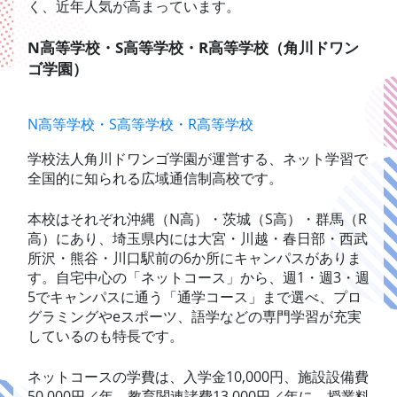
く、近年人気が高まっています。
N高等学校・S高等学校・R高等学校（角川ドワン
ゴ学園）
N高等学校・S高等学校・R高等学校
学校法人角川ドワンゴ学園が運営する、ネット学習で
全国的に知られる広域通信制高校です。
本校はそれぞれ沖縄（N高）・茨城（S高）・群馬（R
高）にあり、埼玉県内には大宮・川越・春日部・西武
所沢・熊谷・川口駅前の6か所にキャンパスがありま
す。自宅中心の「ネットコース」から、週1・週3・週
5でキャンパスに通う「通学コース」まで選べ、プロ
グラミングやeスポーツ、語学などの専門学習が充実
しているのも特長です。
ネットコースの学費は、入学金10,000円、施設設備費
50,000円／年、教育関連諸費13,000円／年に、授業料