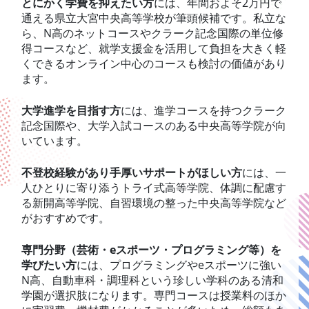
とにかく学費を抑えたい方
には、年間およそ2万円で
通える県立大宮中央高等学校が筆頭候補です。私立な
ら、N高のネットコースやクラーク記念国際の単位修
得コースなど、就学支援金を活用して負担を大きく軽
くできるオンライン中心のコースも検討の価値があり
ます。
大学進学を目指す方
には、進学コースを持つクラーク
記念国際や、大学入試コースのある中央高等学院が向
いています。
不登校経験があり手厚いサポートがほしい方
には、一
人ひとりに寄り添うトライ式高等学院、体調に配慮す
る新開高等学院、自習環境の整った中央高等学院など
がおすすめです。
専門分野（芸術・eスポーツ・プログラミング等）を
学びたい方
には、プログラミングやeスポーツに強い
N高、自動車科・調理科という珍しい学科のある清和
学園が選択肢になります。専門コースは授業料のほか