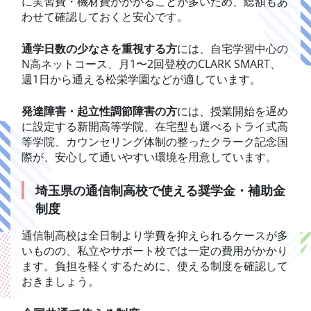
に実習費・機材費がかかることが多いため、総額もあ
わせて確認しておくと安心です。
通学日数の少なさを重視する方
には、自宅学習中心の
N高ネットコース、月1〜2回登校のCLARK SMART、
週1日から通える松栄学園などが適しています。
発達障害・起立性調節障害の方
には、授業開始を遅め
に設定する新開高等学院、在宅型も選べるトライ式高
等学院、カウンセリング体制の整ったクラーク記念国
際が、安心して通いやすい環境を用意しています。
埼玉県の通信制高校で使える奨学金・補助金
制度
通信制高校は全日制より学費を抑えられるケースが多
いものの、私立やサポート校では一定の費用がかかり
ます。負担を軽くするために、使える制度を確認して
おきましょう。