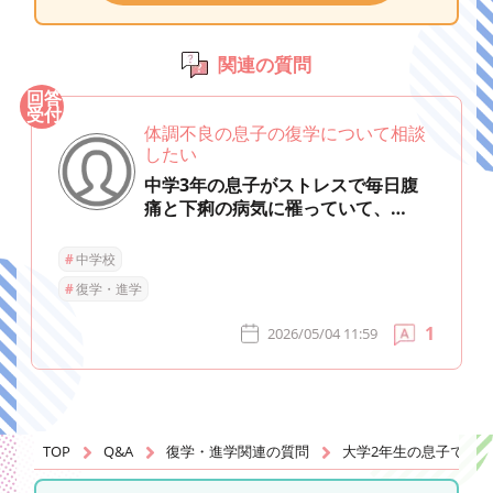
関連の質問
回答
受付
体調不良の息子の復学について相談
したい
中学3年の息子がストレスで毎日腹
痛と下痢の病気に罹っていて、…
#
中学校
#
復学・進学
1
2026/05/04 11:59
TOP
Q&A
復学・進学関連の質問
大学2年生の息子です。休