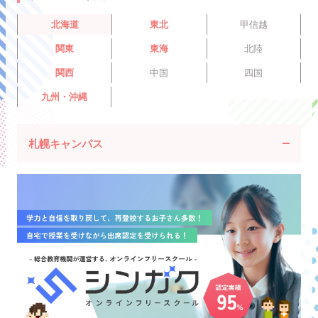
北海道
東北
甲信越
関東
東海
北陸
関西
中国
四国
九州・沖縄
札幌キャンパス
住所
北海道札幌市中央区南1条西9丁
目11-1
電話番号
011-221-5631
URL
https://www.sanko.ac.jp/asuk
a/kizuna/sapporo/