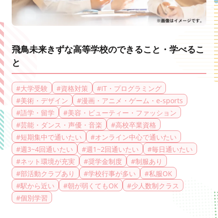
飛鳥未来きずな高等学校のできること・学べるこ
と
#
大学受験
#
資格対策
#
IT・プログラミング
#
美術・デザイン
#
漫画・アニメ・ゲーム・e-sports
#
語学・留学
#
美容・ビューティー・ファッション
#
芸能・ダンス・声優・音楽
#
高校卒業資格
#
短期集中で通いたい
#
オンライン中心で通いたい
#
週3~4回通いたい
#
週1~2回通いたい
#
毎日通いたい
#
ネット環境が充実
#
奨学金制度
#
制服あり
#
部活動クラブあり
#
学校行事が多い
#
私服OK
#
駅から近い
#
朝が弱くてもOK
#
少人数制クラス
#
個別学習