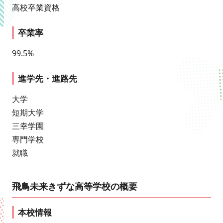
高校卒業資格
卒業率
99.5%
進学先・進路先
大学
短期大学
三幸学園
専門学校
就職
飛鳥未来きずな高等学校の概要
本校情報