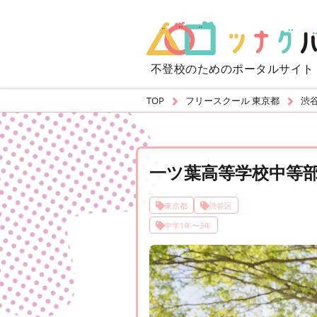
不登校のための
ポータルサイト
TOP
フリースクール 東京都
渋
一ツ葉高等学校中等部
東京都
渋谷区
中学1年〜3年