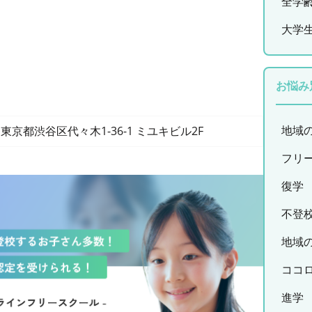
全学
大学
お悩み
地域
東京都渋谷区代々木1-36-1 ミユキビル2F
フリ
復学
不登
地域
ココ
進学