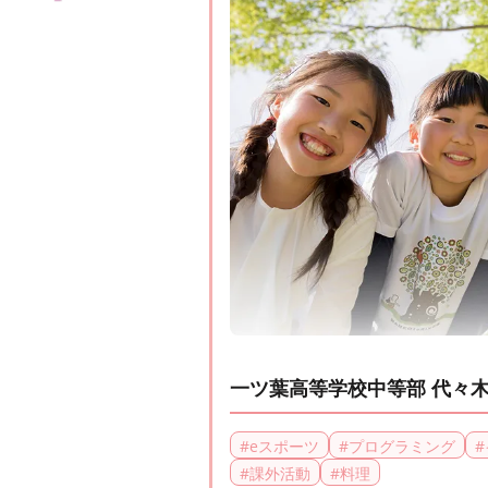
一ツ葉高等学校中等部 代々
#
eスポーツ
#
プログラミング
#
#
課外活動
#
料理