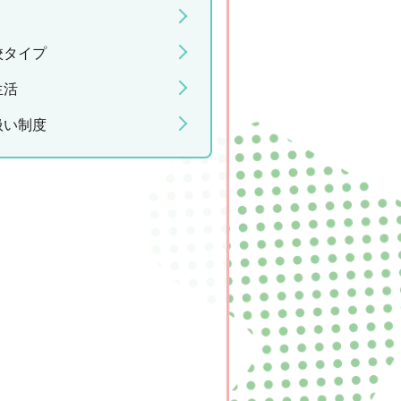
校タイプ
生活
扱い制度