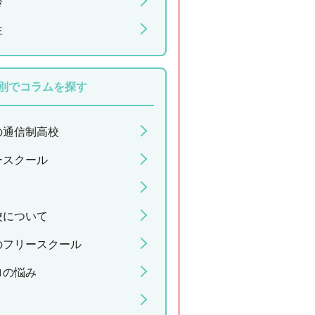
齢
生
別でコラムを探す
の通信制高校
ースクール
校について
のフリースクール
ロの悩み