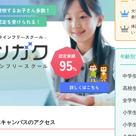
大
希
体
い
年齢別
中学
高校
全学
小学
木キャンパスのアクセス
小学