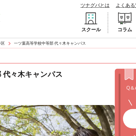
ツナグバとは
よくある
スクール
コラム
谷区
一ツ葉高等学校中等部 代々木キャンパス
 代々木キャンパス
Q＆