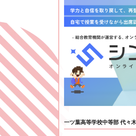
一ツ葉高等学校中等部 代々