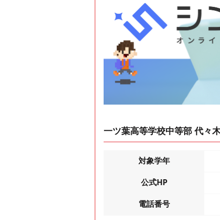
一ツ葉高等学校中等部 代々
対象学年
公式HP
電話番号