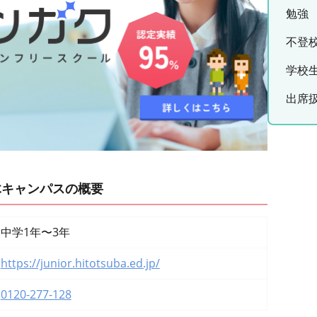
勉強
不登
学校
出席
木キャンパスの概要
中学1年〜3年
https://junior.hitotsuba.ed.jp/
0120-277-128