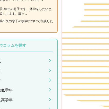
学2年生の息子です。休学をしたいと
望してます。親と...
調不良の息子の復学について相談した
でコラムを探す
生
生
年
生低学年
生高学年