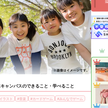
木キャンパスのできること・学べること
イラスト
#
音楽
#
カードゲーム
#
みんなでゲーム