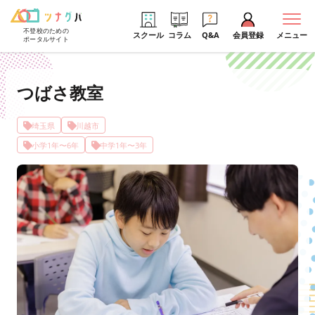
不登校のための
スクール
コラム
Q&A
会員登録
メニュー
ポータルサイト
つばさ教室
埼玉県
川越市
小学1年〜6年
中学1年〜3年