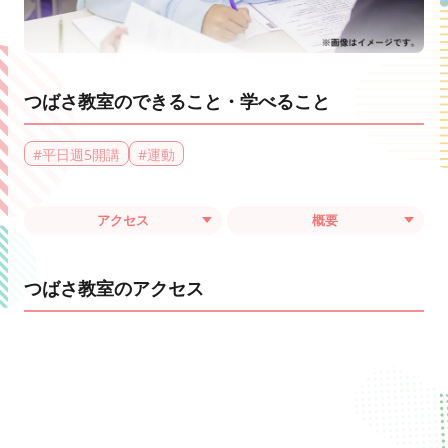
つばさ教室のできること・学べること
#
平日週5開講
#
運動
アクセス
概要
つばさ教室のアクセス