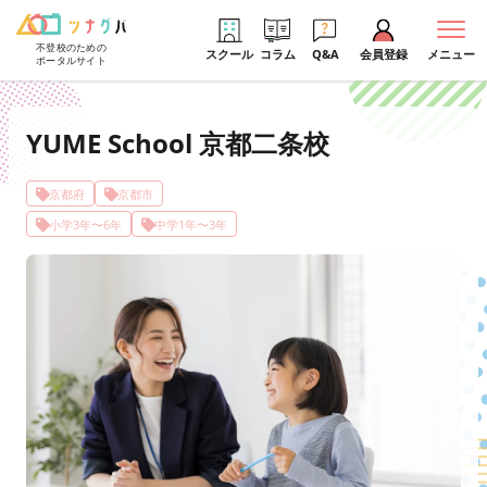
不登校のための
スクール
コラム
Q&A
会員登録
メニュー
ポータルサイト
YUME School 京都二条校
京都府
京都市
小学3年〜6年
中学1年〜3年