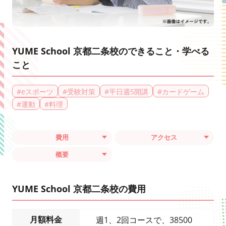
YUME School 京都二条校のできること・学べる
こと
#
eスポーツ
#
受験対策
#
平日週5開講
#
カードゲーム
#
運動
#
料理
費用
アクセス
概要
YUME School 京都二条校の費用
月額料金
週1、2回コースで、38500