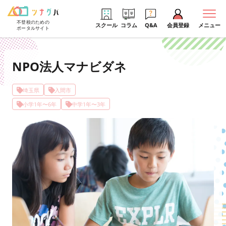
不登校のための
スクール
コラム
Q&A
会員登録
メニュー
ポータルサイト
NPO法人マナビダネ
埼玉県
入間市
小学1年〜6年
中学1年〜3年