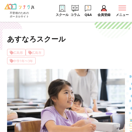
不登校のための
スクール
コラム
Q&A
会員登録
メニュー
ポータルサイト
あすなろスクール
広島県
広島市
中学1年〜3年