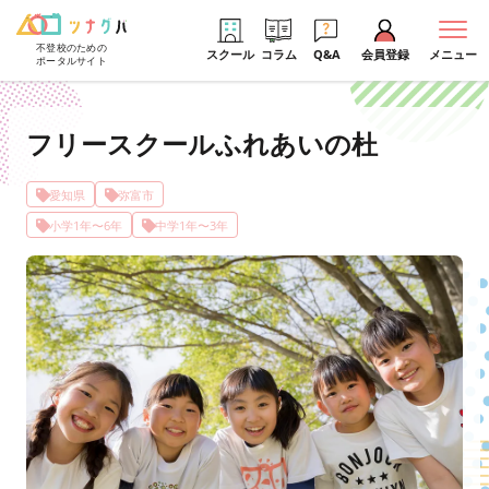
不登校のための
スクール
コラム
Q&A
会員登録
メニュー
ポータルサイト
フリースクールふれあいの杜
愛知県
弥富市
小学1年〜6年
中学1年〜3年