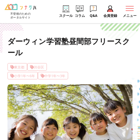
不登校のための
スクール
コラム
Q&A
会員登録
メニュー
ポータルサイト
ダーウィン学習塾昼間部フリースク
ール
東京都
渋谷区
小学1年〜6年
中学1年〜3年