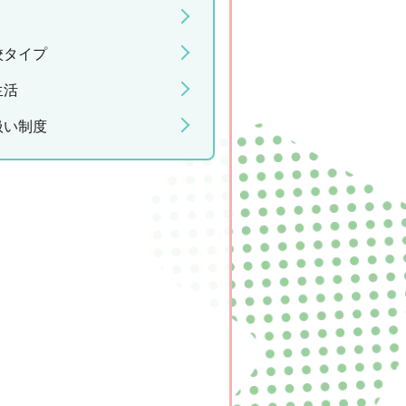
校タイプ
生活
扱い制度