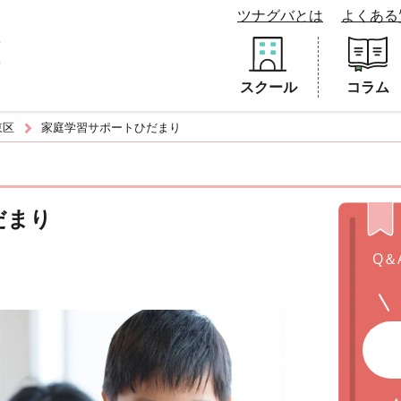
ツナグバとは
よくある
スクール
コラム
東区
家庭学習サポートひだまり
だまり
Q＆