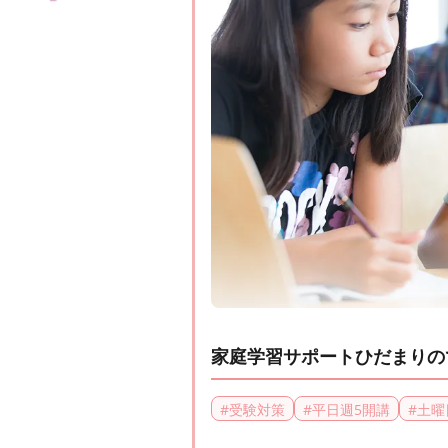
家庭学習サポートひだまりの
#
受験対策
#
平日週5開講
#
土曜