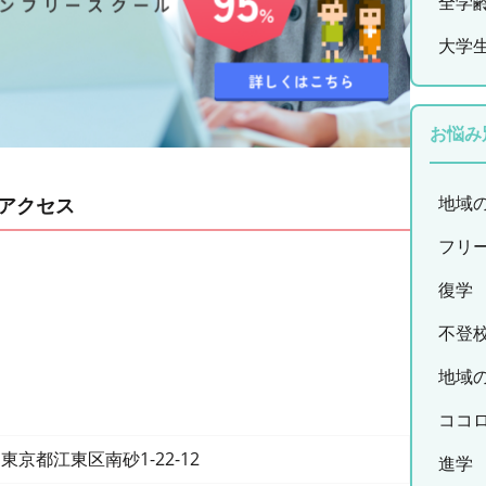
全学
大学
お悩み
地域
アクセス
フリ
復学
不登
地域
ココ
東京都江東区南砂1-22-12
進学