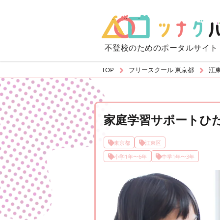
不登校のための
ポータルサイト
TOP
フリースクール 東京都
江
家庭学習サポートひ
東京都
江東区
小学1年〜6年
中学1年〜3年