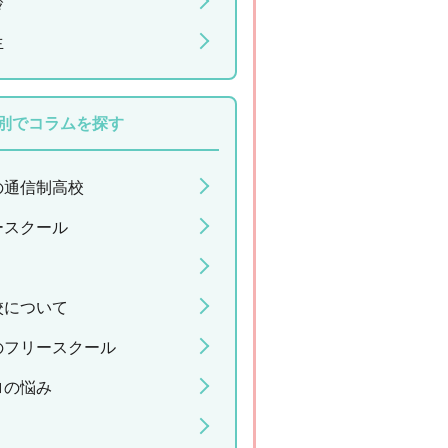
齢
生
別でコラムを探す
の通信制高校
ースクール
校について
のフリースクール
ロの悩み