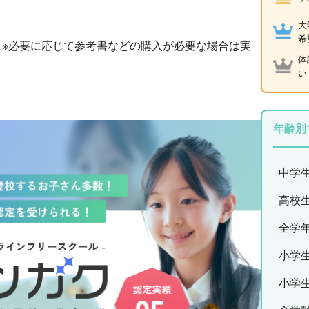
大
希
 ※必要に応じて参考書などの購入が必要な場合は実
体
い
年齢別
中学
高校
全学
小学
小学