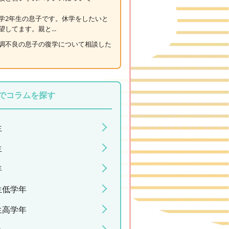
学2年生の息子です。休学をしたいと
望してます。親と...
調不良の息子の復学について相談した
でコラムを探す
生
生
年
生低学年
生高学年