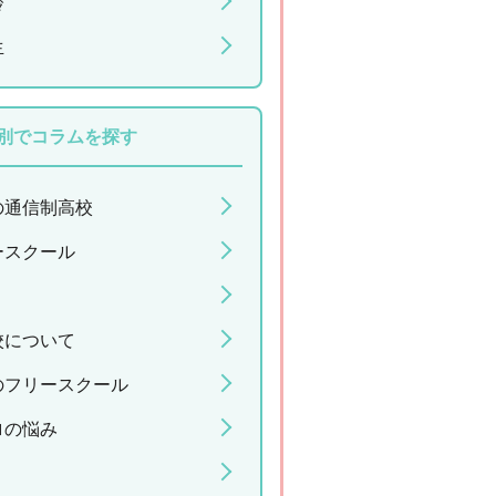
齢
生
別でコラムを探す
の通信制高校
ースクール
校について
のフリースクール
ロの悩み