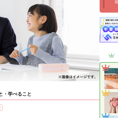
と・学べること
理