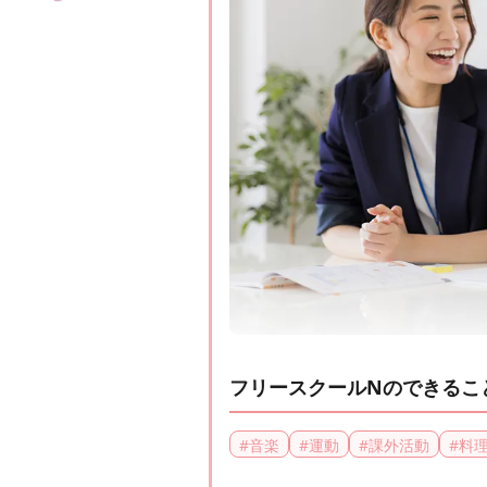
フリースクールNのできるこ
#
音楽
#
運動
#
課外活動
#
料