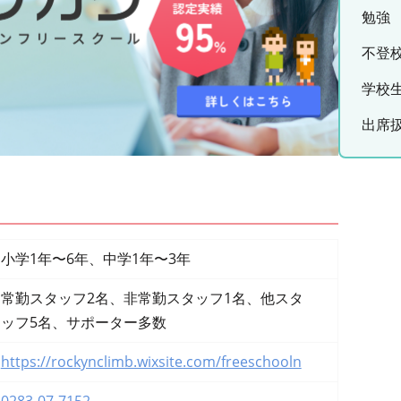
勉強
不登
学校
出席
小学1年〜6年、中学1年〜3年
常勤スタッフ2名、非常勤スタッフ1名、他スタ
ッフ5名、サポーター多数
https://rockynclimb.wixsite.com/freeschooln
0283-07-7152