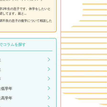
学2年生の息子です。休学をしたいと
望してます。親と...
調不良の息子の復学について相談した
でコラムを探す
生
生
年
生低学年
生高学年