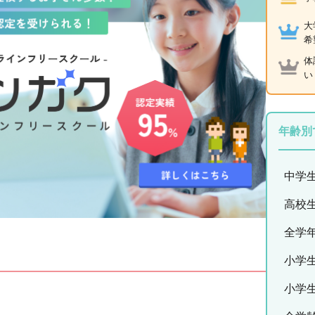
大
希
体
い
年齢別
中学
高校
全学
小学
小学