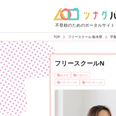
不登校のための
ポータルサイト
TOP
フリースクール 栃木県
宇
フリースクールN
栃木県
宇都宮市
小学1年〜6年
中学1年〜3年