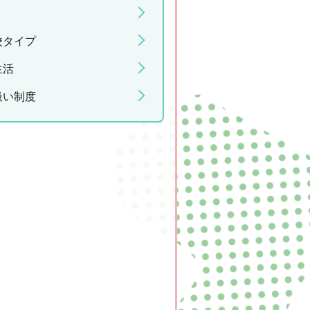
校タイプ
生活
扱い制度