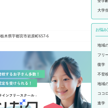
全学
大学
お悩み
栃木県宇都宮市岩原町657-6
地域
フリ
復学
不登
地域
ココ
進学