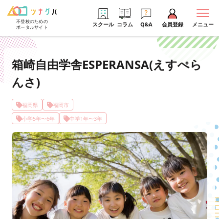
不登校のための
スクール
コラム
Q&A
会員登録
メニュー
ポータルサイト
箱崎自由学舎ESPERANSA(えすぺら
んさ)
福岡県
福岡市
小学5年〜6年
中学1年〜3年