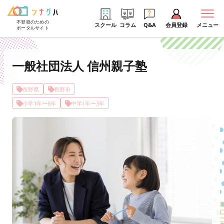
不登校のための
スクール
コラム
Q&A
会員登録
メニュー
ポータルサイト
一般社団法人 信州親子塾
長野県
長野市
小学1年〜6年
中学1年〜3年