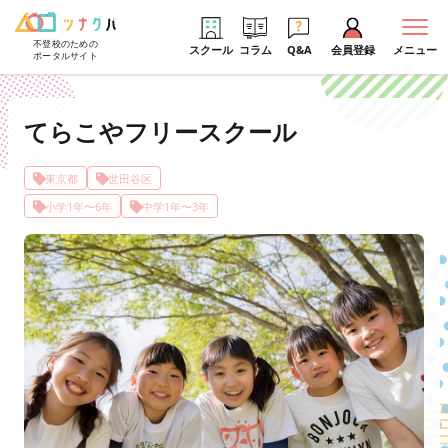
不登校のための
スクール
コラム
Q&A
会員登録
メニュー
ポータルサイト
てらこやフリースクール
東京都
世田谷区
小学1年〜6年
中学1年〜3年