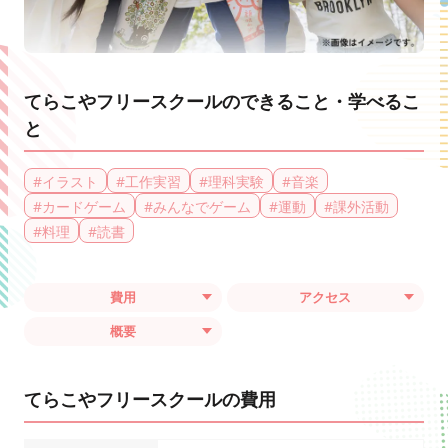
てらこやフリースクールのできること・学べるこ
と
#
イラスト
#
工作実習
#
理科実験
#
音楽
#
カードゲーム
#
みんなでゲーム
#
運動
#
課外活動
#
料理
#
読書
費用
アクセス
概要
てらこやフリースクールの費用