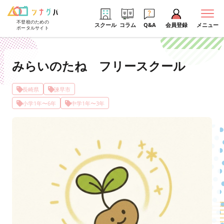
不登校のための
スクール
コラム
Q&A
会員登録
メニュー
ポータルサイト
みらいのたね フリースクール
長崎県
諫早市
小学1年〜6年
中学1年〜3年