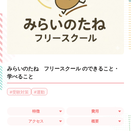
みらいのたね フリースクール のできること・
学べること
#
受験対策
#
運動
特徴
費用
アクセス
概要