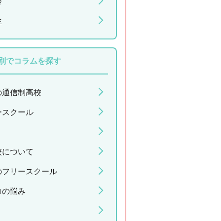
齢
生
別でコラムを探す
の通信制高校
ースクール
校について
のフリースクール
ロの悩み