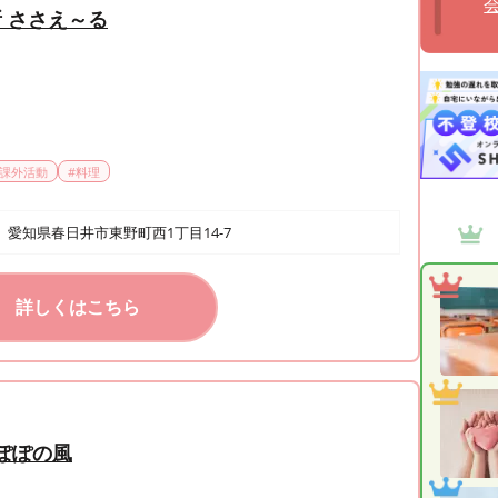
 ささえ～る
課外活動
#
料理
愛知県春日井市東野町西1丁目14-7
詳しくはこちら
んぽぽの風