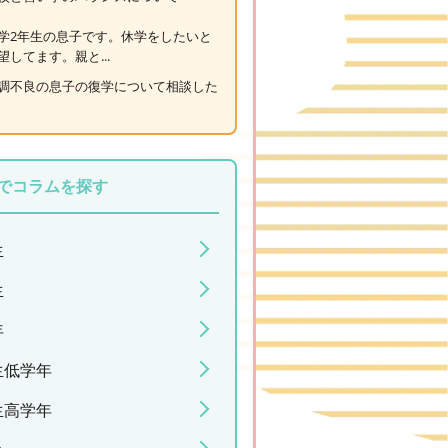
学2年生の息子です。休学をしたいと
望してます。親と...
調不良の息子の復学について相談した
でコラムを探す
生
生
年
生低学年
生高学年