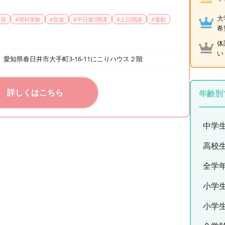
大
実習
#
理科実験
#
音楽
#
平日週5開講
#
土日開講
#
運動
希
体
い
愛知県春日井市大手町3-16-11にこりハウス２階
詳しくはこちら
年齢別
中学
高校
全学
小学
小学