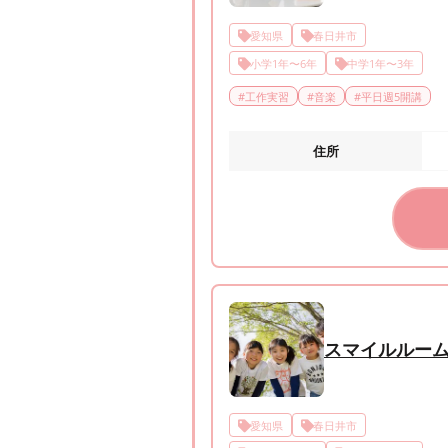
愛知県
春日井市
小学1年〜6年
中学1年〜3年
#
工作実習
#
音楽
#
平日週5開講
住所
スマイルルー
愛知県
春日井市