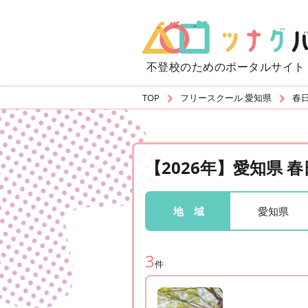
不登校のための
ポータルサイト
TOP
フリースクール 愛知県
春
【2026年】愛知県
愛知県
地 域
3
件