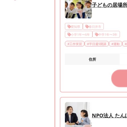
子どもの居場所
愛知県
春日井市
小学1年〜6年
中学1年〜3年
#
工作実習
#
平日週5開講
#
運動
#
住所
NPO法人 た