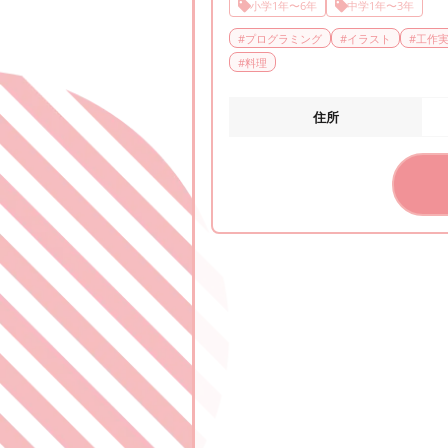
小学1年〜6年
中学1年〜3年
#
プログラミング
#
イラスト
#
工作
#
料理
住所