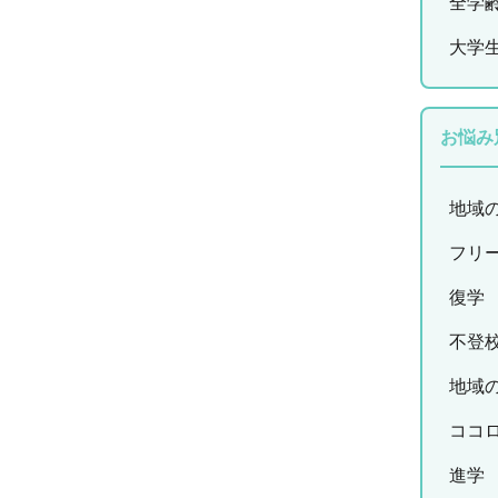
全学
大学
お悩み
地域
フリ
復学
不登
地域
ココ
進学