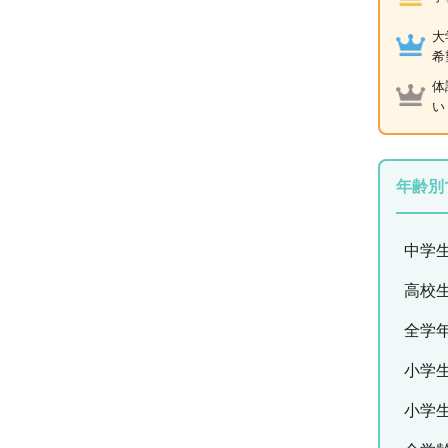
大
希
体
い
年齢別
中学
高校
全学
小学
小学