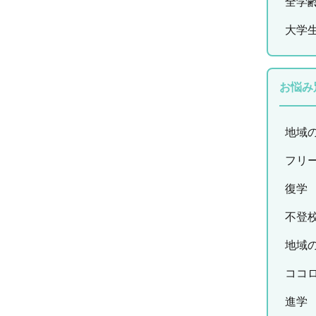
全学
大学
お悩み
地域
フリ
復学
不登
地域
ココ
進学