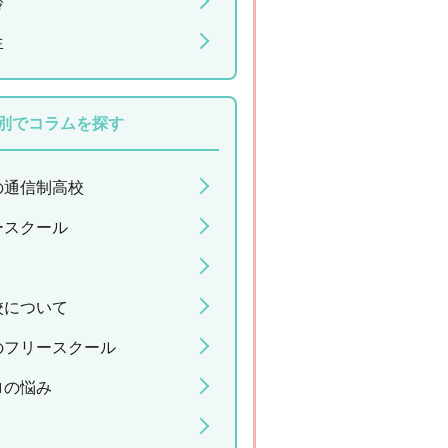
齢
生
別でコラムを探す
の通信制高校
ースクール
校について
のフリースクール
ロの悩み