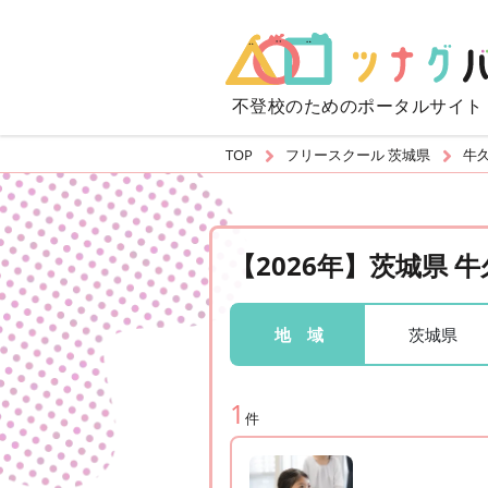
不登校のための
ポータルサイト
TOP
フリースクール 茨城県
牛
【2026年】茨城県
茨城県
地 域
1
件