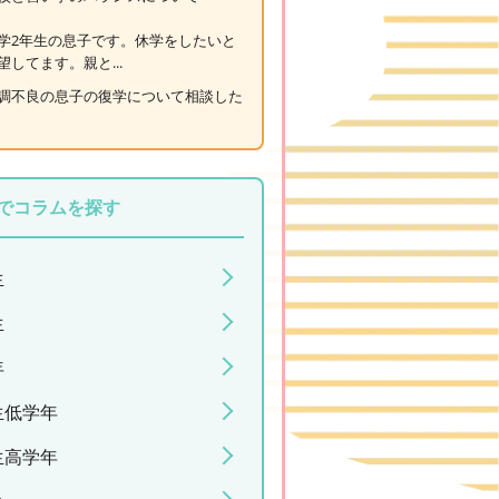
学2年生の息子です。休学をしたいと
望してます。親と...
調不良の息子の復学について相談した
でコラムを探す
生
生
年
生低学年
生高学年