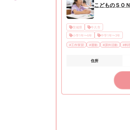
こどものＳＯ
茨城県
牛久市
小学1年〜6年
中学1年〜3年
#
工作実習
#
運動
#
課外活動
#
料
住所