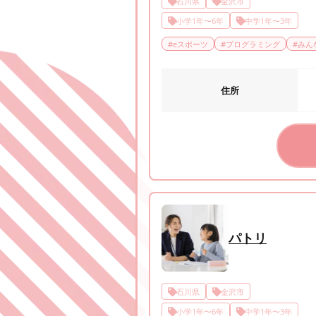
石川県
金沢市
小学1年〜6年
中学1年〜3年
#
eスポーツ
#
プログラミング
#
みん
住所
パトリ
石川県
金沢市
小学1年〜6年
中学1年〜3年