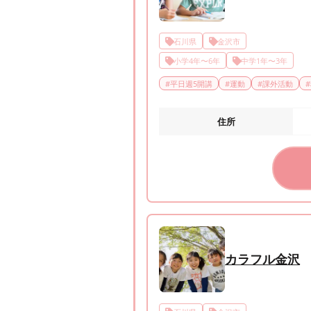
石川県
金沢市
小学4年〜6年
中学1年〜3年
#
平日週5開講
#
運動
#
課外活動
#
住所
カラフル金沢