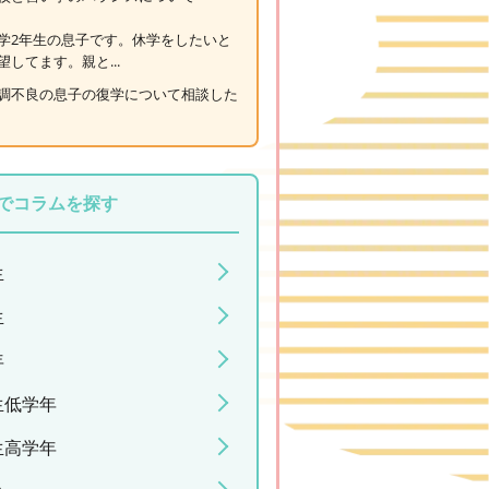
学2年生の息子です。休学をしたいと
望してます。親と...
調不良の息子の復学について相談した
でコラムを探す
生
生
年
生低学年
生高学年