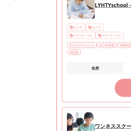
LYHTYschool -
石川県
金沢市
小学1年〜6年
中学1年〜3年
#
プログラミング
#
工作実習
#
受験
#
読書
住所
ワンネススク