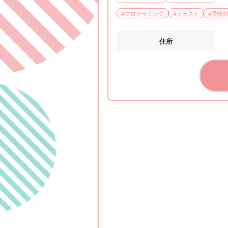
#
プログラミング
#
イラスト
#
受験
住所