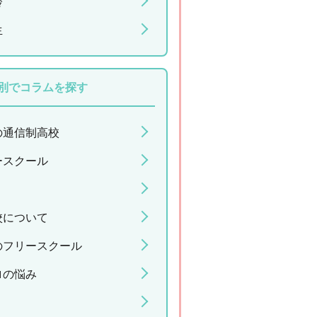
齢
生
別でコラムを探す
の通信制高校
ースクール
校について
のフリースクール
ロの悩み