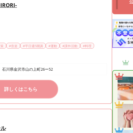
IRORI-
対策
#
音楽
#
平日週5開講
#
運動
#
課外活動
#
料理
石川県金沢市山の上町26ー52
詳しくはこちら
ール