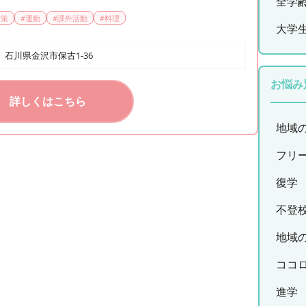
全学
対策
#
運動
#
課外活動
#
料理
大学
石川県金沢市保古1-36
お悩み
詳しくはこちら
地域
フリ
復学
不登
地域
ココ
進学