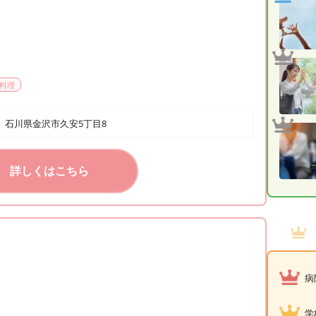
料理
石川県金沢市久安5丁目8
詳しくはこちら
病
学