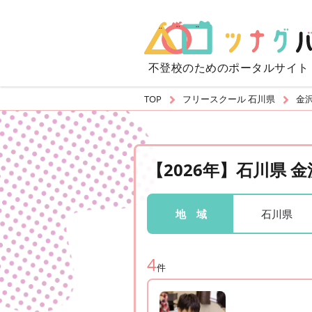
不登校のための
ポータルサイト
TOP
フリースクール 石川県
金
【2026年】石川県
石川県
地 域
4
件