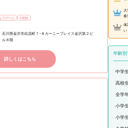
大
希
なでゲーム
#
運動
体
い
石川県金沢市此花町７−８カーニープレイス金沢第２ビ
ル８階
年齢別
詳しくはこちら
中学
高校
全学
小学
小学