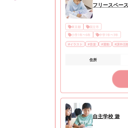
フリースペー
東京都
国立市
小学1年〜6年
中学1年〜3年
#
イラスト
#
音楽
#
運動
#
課外活
住所
自主学校 遊