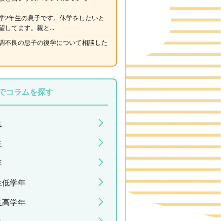
学2年生の息子です。休学をしたいと
望してます。親と...
調不良の息子の復学について相談した
でコラムを探す
生
生
年
生低学年
生高学年