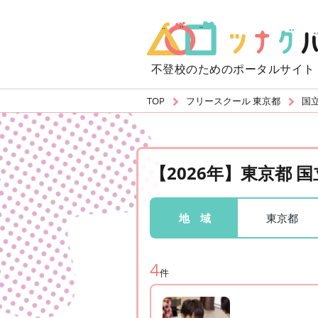
不登校のための
ポータルサイト
TOP
フリースクール 東京都
国
【2026年】東京都
東京都
地 域
4
件