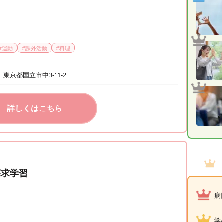
#
運動
#
課外活動
#
料理
東京都国立市中3-11-2
詳しくはこちら
探求学習
病
学