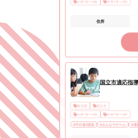
小学1年〜6年
中学1年〜3年
住所
国立市適応指
東京都
国立市
小学1年〜6年
中学1年〜3年
#
平日週5開講
#
みんなでゲーム
#
運