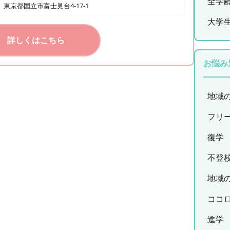
全学
東京都国立市富士見台4-17-1
大学
詳しくはこちら
お悩み
地域
フリ
復学
不登
地域
ココ
進学