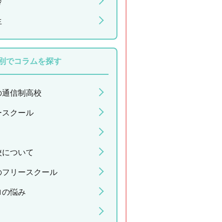
齢
生
別でコラムを探す
の通信制高校
ースクール
校について
のフリースクール
ロの悩み