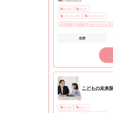
東京都
国立市
小学1年〜6年
中学1年〜3年
#
工作実習
#
音楽
#
カードゲーム
住所
こどもの未来
東京都
国立市