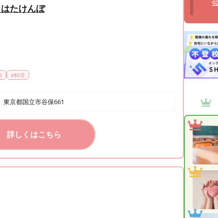
スはたけんぼ
動
#
料理
東京都国立市谷保661
詳しくはこちら