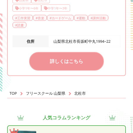
小学1年〜6年
中学1年〜3年
#
工作実習
#
音楽
#
カードゲーム
#
運動
#
課外活動
#
読書
住所
山梨県北杜市長坂町中丸1994−22
詳しくはこちら
TOP
フリースクール 山梨県
北杜市
人気コラムランキング