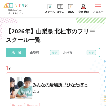
不登校のための
スクール
コラム
Q&A
会員登録
メニュー
ポータルサイト
【2026年】山梨県 北杜市のフリー
スクール一覧
地 域
山梨県
北杜市
1
件
みんなの居場所『ひなたぼっ
こ』
山梨県
北杜市