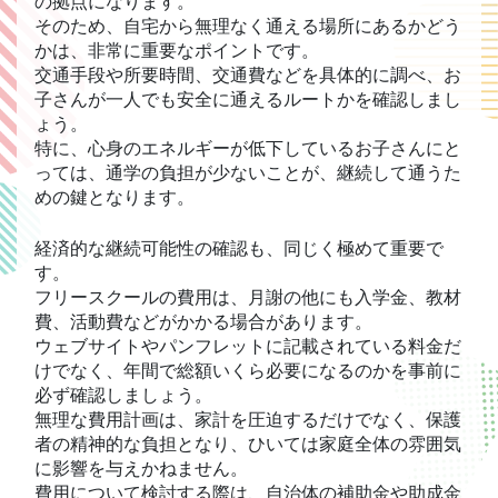
の拠点になります。
そのため、自宅から無理なく通える場所にあるかどう
かは、非常に重要なポイントです。
交通手段や所要時間、交通費などを具体的に調べ、お
子さんが一人でも安全に通えるルートかを確認しまし
ょう。
特に、心身のエネルギーが低下しているお子さんにと
っては、通学の負担が少ないことが、継続して通うた
めの鍵となります。
経済的な継続可能性の確認も、同じく極めて重要で
す。
フリースクールの費用は、月謝の他にも入学金、教材
費、活動費などがかかる場合があります。
ウェブサイトやパンフレットに記載されている料金だ
けでなく、年間で総額いくら必要になるのかを事前に
必ず確認しましょう。
無理な費用計画は、家計を圧迫するだけでなく、保護
者の精神的な負担となり、ひいては家庭全体の雰囲気
に影響を与えかねません。
費用について検討する際は、自治体の補助金や助成金