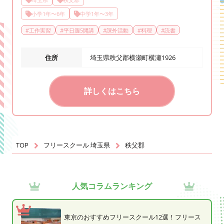
小学1年〜6年
中学1年〜3年
#
工作実習
#
平日週5開講
#
課外活動
#
料理
#
読書
住所
埼玉県秩父郡横瀬町横瀬1926
詳しくはこちら
TOP
フリースクール 埼玉県
秩父郡
人気コラムランキング
東京のおすすめフリースクール12選！フリース