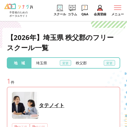
不登校のための
スクール
コラム
Q&A
会員登録
メニュー
ポータルサイト
【2026年】埼玉県 秩父郡のフリー
スクール一覧
地 域
埼玉県
秩父郡
1
件
タテノイト
埼玉県
秩父郡