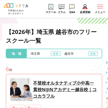
不登校のための
スクール
コラム
Q&A
会員登録
メニュー
ポータルサイト
【2026年】埼玉県 越谷市のフリー
スクール一覧
地 域
埼玉県
越谷市
6
件
不登校オルタナティブ小中高一
貫校NIJINアカデミー越谷校｜コ
コカラフル
埼玉県
越谷市