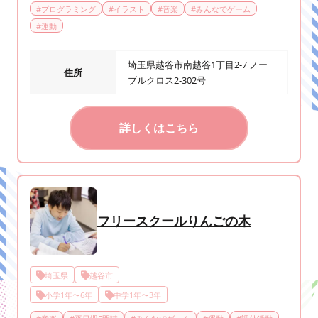
#
プログラミング
#
イラスト
#
音楽
#
みんなでゲーム
#
運動
埼玉県越谷市南越谷1丁目2-7 ノー
住所
ブルクロス2-302号
詳しくはこちら
フリースクールりんごの木
埼玉県
越谷市
小学1年〜6年
中学1年〜3年