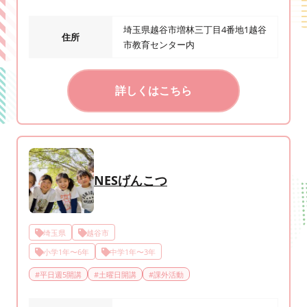
埼玉県越谷市増林三丁目4番地1越谷
住所
市教育センター内
詳しくはこちら
NESげんこつ
埼玉県
越谷市
小学1年〜6年
中学1年〜3年
#
平日週5開講
#
土曜日開講
#
課外活動