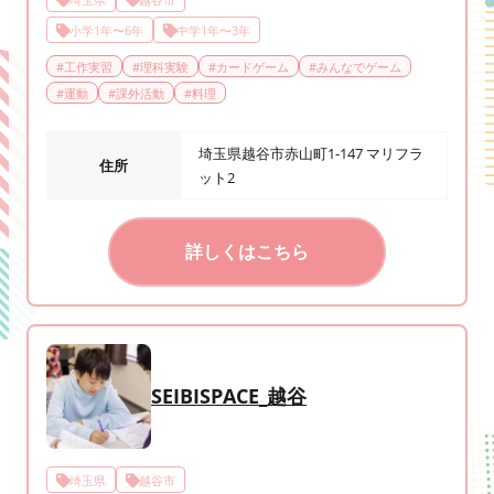
小学1年〜6年
中学1年〜3年
#
工作実習
#
理科実験
#
カードゲーム
#
みんなでゲーム
#
運動
#
課外活動
#
料理
埼玉県越谷市赤山町1-147 マリフラ
住所
ット2
詳しくはこちら
SEIBISPACE_越谷
埼玉県
越谷市