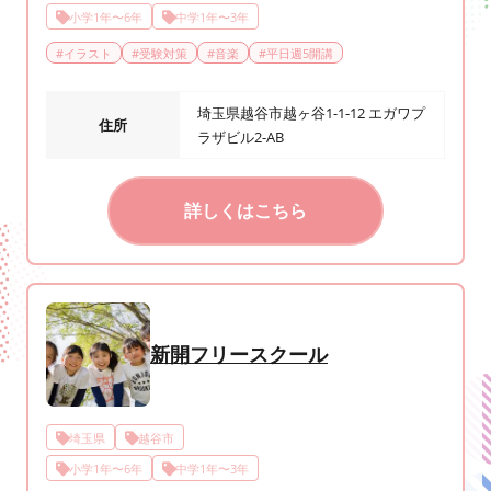
小学1年〜6年
中学1年〜3年
#
イラスト
#
受験対策
#
音楽
#
平日週5開講
埼玉県越谷市越ヶ谷1-1-12 エガワプ
住所
ラザビル2-AB
詳しくはこちら
新開フリースクール
埼玉県
越谷市
小学1年〜6年
中学1年〜3年