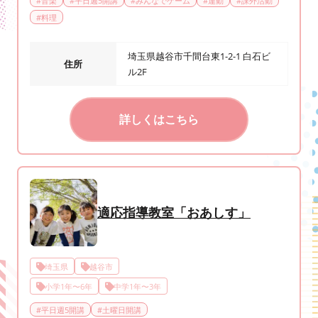
#
音楽
#
平日週5開講
#
みんなでゲーム
#
運動
#
課外活動
#
料理
埼玉県越谷市千間台東1-2-1 白石ビ
住所
ル2F
詳しくはこちら
適応指導教室「おあしす」
埼玉県
越谷市
小学1年〜6年
中学1年〜3年
#
平日週5開講
#
土曜日開講