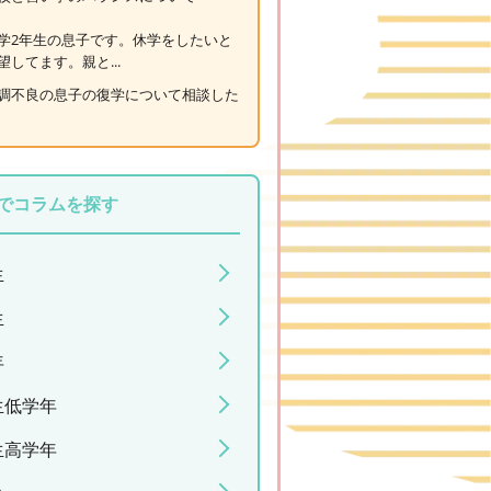
学2年生の息子です。休学をしたいと
望してます。親と...
調不良の息子の復学について相談した
でコラムを探す
生
生
年
生低学年
生高学年