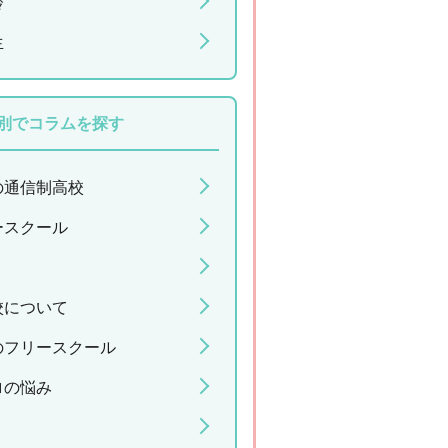
齢
生
別でコラムを探す
の通信制高校
ースクール
校について
のフリースクール
ロの悩み