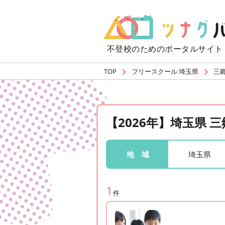
不登校のための
ポータルサイト
TOP
フリースクール 埼玉県
三
【2026年】埼玉県
埼玉県
地 域
1
件