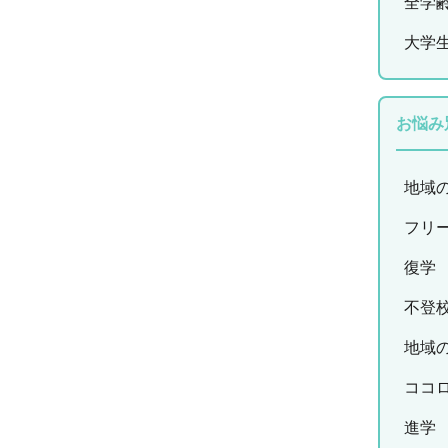
全学
大学
お悩み
地域
フリ
復学
不登
地域
ココ
進学