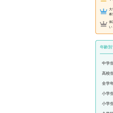
大
希
体
い
年齢別
中学
高校
全学
小学
小学