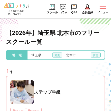
不登校のための
スクール
コラム
Q&A
会員登録
メニュー
ポータルサイト
【2026年】埼玉県 北本市のフリー
スクール一覧
地 域
埼玉県
北本市
1
件
ステップ学級
埼玉県
北本市