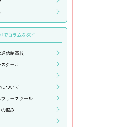
齢
生
別でコラムを探す
の通信制高校
ースクール
校について
のフリースクール
ロの悩み