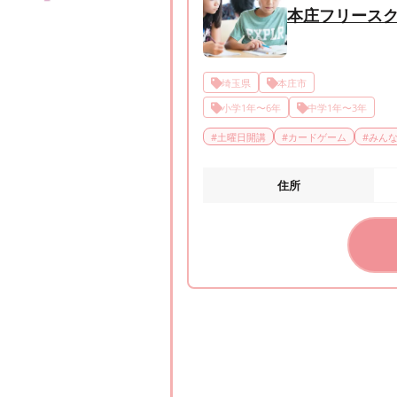
本庄フリース
埼玉県
本庄市
小学1年〜6年
中学1年〜3年
#
土曜日開講
#
カードゲーム
#
みん
住所