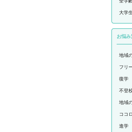
全学
大学
お悩み
地域
フリ
復学
不登
地域
ココ
進学