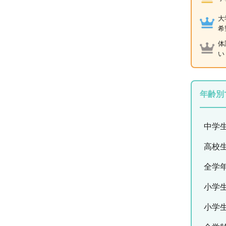
大
希
体
い
年齢別
中学
高校
全学
小学
小学