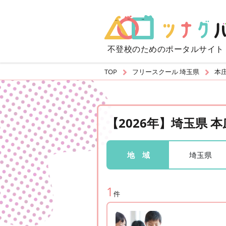
不登校のための
ポータルサイト
TOP
フリースクール 埼玉県
本
【2026年】埼玉県
埼玉県
地 域
1
件