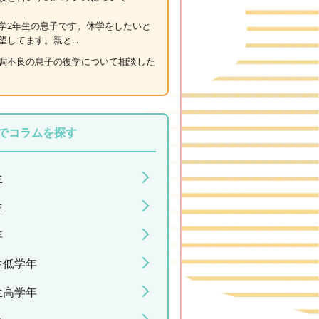
学2年生の息子です。休学をしたいと
望してます。親と...
調不良の息子の復学について相談した
でコラムを探す
生
生
年
生低学年
生高学年