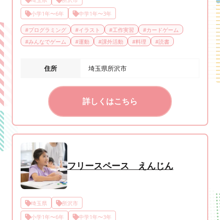
小学1年〜6年
中学1年〜3年
#
プログラミング
#
イラスト
#
工作実習
#
カードゲーム
#
みんなでゲーム
#
運動
#
課外活動
#
料理
#
読書
住所
埼玉県所沢市
詳しくはこちら
フリースペース えんじん
埼玉県
所沢市
小学1年〜6年
中学1年〜3年