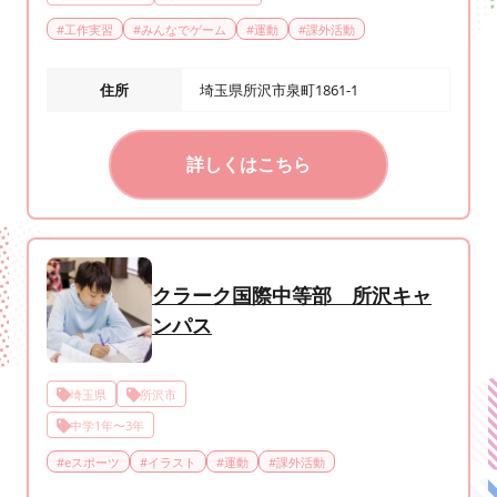
#
工作実習
#
みんなでゲーム
#
運動
#
課外活動
住所
埼玉県所沢市泉町1861-1
詳しくはこちら
クラーク国際中等部 所沢キャ
ンパス
埼玉県
所沢市
中学1年〜3年
#
eスポーツ
#
イラスト
#
運動
#
課外活動