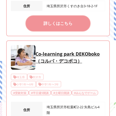
住所
埼玉県所沢市くすのき台3-18-2-1F
詳しくはこちら
Co-learning park DEKOboko
（コルパ・デコボコ）
埼玉県
所沢市
小学1年〜6年
中学1年〜3年
#
受験対策
#
平日週5開講
#
土曜日開講
#
みんなでゲーム
埼玉県所沢市松葉町2-22 矢島ビル4
住所
階