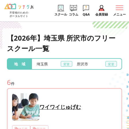
不登校のための
スクール
コラム
Q&A
会員登録
メニュー
ポータルサイト
【2026年】埼玉県 所沢市のフリー
スクール一覧
地 域
埼玉県
所沢市
6
件
ワイワイじゅげむ
埼玉県
所沢市