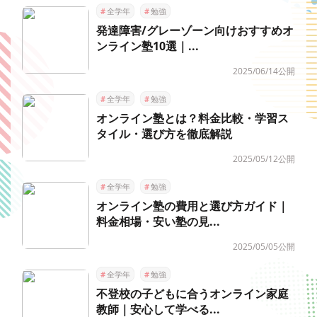
#
全学年
#
勉強
発達障害/グレーゾーン向けおすすめオ
ンライン塾10選｜...
2025/06/14公開
#
全学年
#
勉強
オンライン塾とは？料金比較・学習ス
タイル・選び方を徹底解説
2025/05/12公開
#
全学年
#
勉強
オンライン塾の費用と選び方ガイド｜
料金相場・安い塾の見...
2025/05/05公開
#
全学年
#
勉強
不登校の子どもに合うオンライン家庭
教師｜安心して学べる...