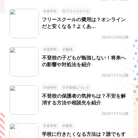
#
全学年
#
フリースクール
フリースクールの費用は？オンライン
だと安くなる？よくあ...
2024/12/04公開
#
全学年
#
勉強
不登校の子どもが勉強しない！将来へ
の影響や対処法を紹介
2024/11/15公開
#
全学年
#
不登校について
不登校の保護者の気持ちは？不安を解
消する方法や相談先を紹介
2024/11/15公開
#
全学年
#
復学
学校に行きたくなる方法は？誰でもす