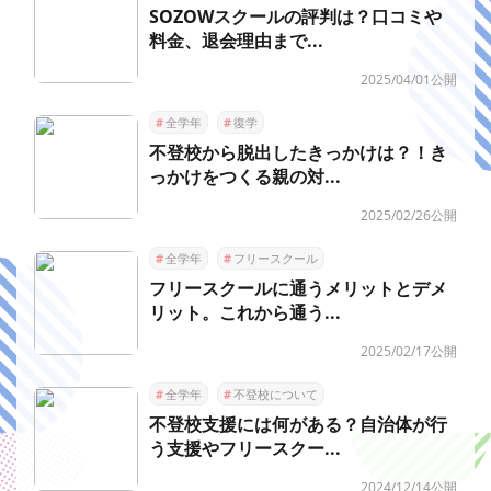
SOZOWスクールの評判は？口コミや
料金、退会理由まで...
2025/04/01公開
#
全学年
#
復学
不登校から脱出したきっかけは？！き
っかけをつくる親の対...
2025/02/26公開
#
全学年
#
フリースクール
フリースクールに通うメリットとデメ
リット。これから通う...
2025/02/17公開
#
全学年
#
不登校について
不登校支援には何がある？自治体が行
う支援やフリースクー...
2024/12/14公開