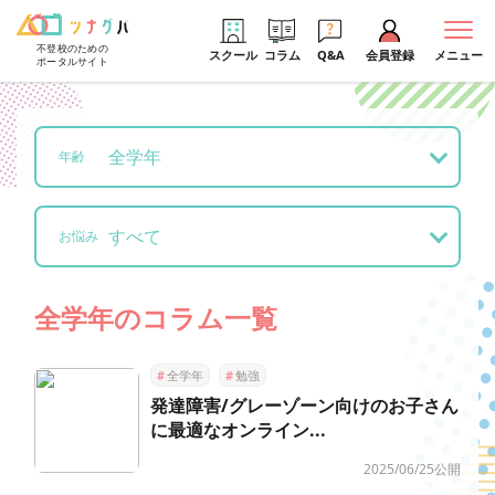
不登校のための
スクール
コラム
Q&A
会員登録
メニュー
ポータルサイト
全学年
年齢
すべて
お悩み
全学年のコラム一覧
#
全学年
#
勉強
発達障害/グレーゾーン向けのお子さん
に最適なオンライン...
2025/06/25公開