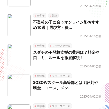
2025/04/26公開
#
全学年
#
勉強
不登校の子に合うオンライン塾おすす
め10選｜選び方・費...
2025/04/16公開
#
全学年
#
フリースクール
スダチの不登校支援の費用は？料金や
口コミ、ルールを徹底解説！
2025/04/05公開
#
全学年
#
フリースクール
SOZOWスクール高等部とは？評判や
料金、コース、メン...
2025/04/02公開
#
全学年
#
フリースクール