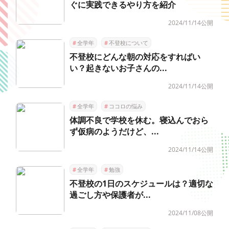
ぐに実践できるやり方を紹介
2024/11/14公開
#
全学年
#
不登校について
不登校にどんな朝の対応をすればい
い？起きないお子さんの...
2024/11/14公開
#
全学年
#
ココロの悩み
体調不良で学校を休む。寝込んでおら
ず仮病のようだけど、...
2024/11/14公開
#
全学年
#
勉強
不登校の1日のスケジュールは？適切な
過ごし方や保護者が...
2024/11/08公開